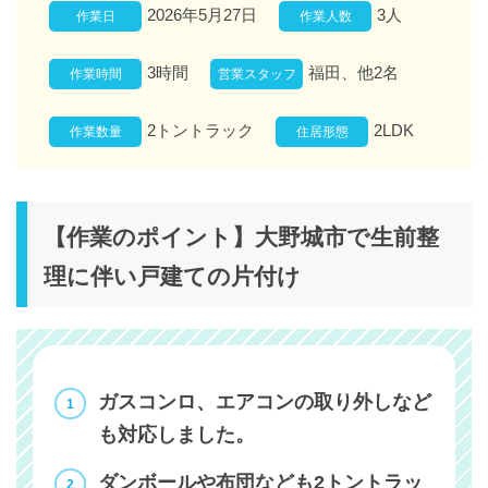
2026年5月27日
3人
作業日
作業人数
3時間
福田、他2名
作業時間
営業スタッフ
2トントラック
2LDK
作業数量
住居形態
【作業のポイント】大野城市で生前整
理に伴い戸建ての片付け
ガスコンロ、エアコンの取り外しなど
も対応しました。
ダンボールや布団なども2トントラッ