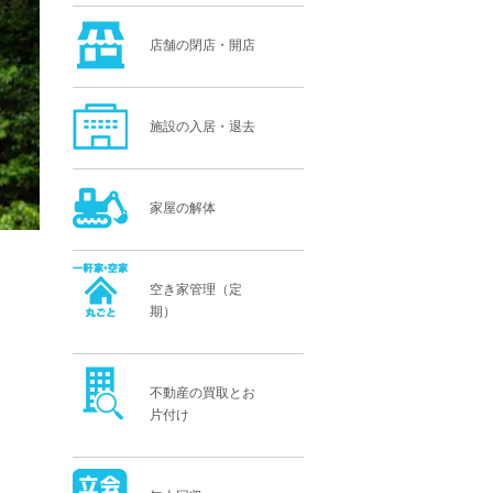
店舗の閉店・開店
施設の入居・退去
家屋の解体
空き家管理（定
期）
不動産の買取とお
片付け