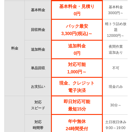
基本料金・見積り
基本料金
基本料金
3000円～
0円
軽トラ詰め放
パック最安
回収料金
題
3,300円(税込)～
12000円～
追加料金
夜間作業
料金
追加料金
追加あり
0円
対応可能
単品回収
不可
1,000円～
現金、クレジット
お支払い
現金のみ
電子決済
即日対応可能
対応
30分～
スピード
最短15分
年中無休
対応
土日祝日休み
時間帯
9:00～19:00
24時間受付