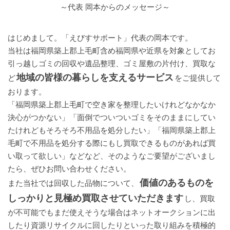
～代表 岡本からのメッセージ～
はじめまして。「えびすサポート」代表の岡本です。
当社は福岡県築上郡上毛町含め福岡県や近県を対象としてお
引っ越しゴミの回収や遺品整理、ゴミ屋敷の片付け、買取な
地域の皆様の暮らしを支えるサービス
ど
をご提供して
おります。
「福岡県築上郡上毛町で空き家を整理したいけれどなかなか
決心がつかない」「面倒でついついゴミをそのままにしてい
たけれどもそろそろ不用品を処分したい」「福岡県築上郡上
毛町で不用品を処分する際にもし買取できるものがあれば買
い取って欲しい」などなど、そのようなご要望がございまし
たら、ぜひお問い合わせください。
価値のあるものを
また当社では回収した品物について、
しっかりと見極め買取させていただきます
し、買取
が不可能でもまだ使えそうな場合はネットオークションに出
したり資源リサイクルに回したりといった取り組みを積極的