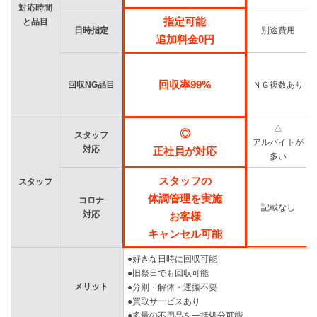
対応時間
指定可能
と品目
日時指定
別途費用
追加料金0円
回収率99%
回収NG品目
ＮＧ複数あり
△
◎
スタッフ
アルバイトが
対応
正社員が対応
多い
スタッフの
スタッフ
体調管理を実施
コロナ
記載なし
対応
お客様
キャンセル可能
●好きな日時に回収可能
●旧祭日でも回収可能
メリット
●分別・解体・運搬不要
●買取サービスあり
●多量の不用品を一括処分可能