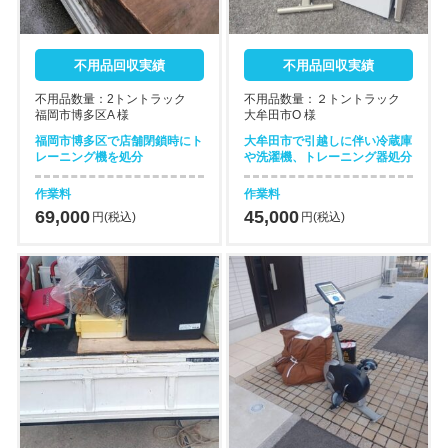
不用品回収実績
不用品回収実績
不用品数量：2トントラック
不用品数量：２トントラック
福岡市博多区A 様
大牟田市O 様
福岡市博多区で店舗閉鎖時にト
大牟田市で引越しに伴い冷蔵庫
レーニング機を処分
や洗濯機、トレーニング器処分
作業料
作業料
69,000
45,000
円(税込)
円(税込)