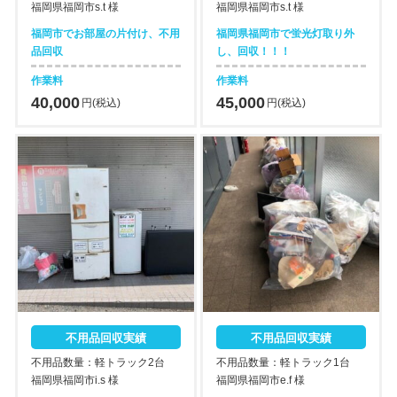
福岡県福岡市s.t 様
福岡県福岡市s.t 様
福岡市でお部屋の片付け、不用
福岡県福岡市で蛍光灯取り外
品回収
し、回収！！！
作業料
作業料
40,000
45,000
円(税込)
円(税込)
不用品回収実績
不用品回収実績
不用品数量：軽トラック2台
不用品数量：軽トラック1台
福岡県福岡市i.s 様
福岡県福岡市e.f 様