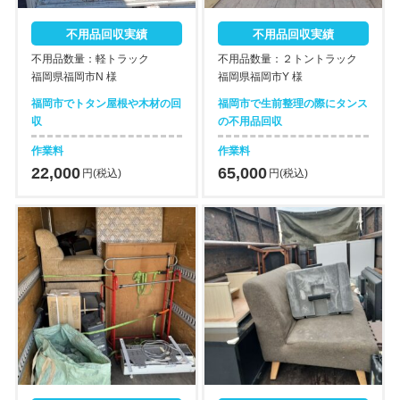
不用品回収実績
不用品回収実績
不用品数量：軽トラック
不用品数量：２トントラック
福岡県福岡市N 様
福岡県福岡市Y 様
福岡市でトタン屋根や木材の回
福岡市で生前整理の際にタンス
収
の不用品回収
作業料
作業料
22,000
65,000
円(税込)
円(税込)