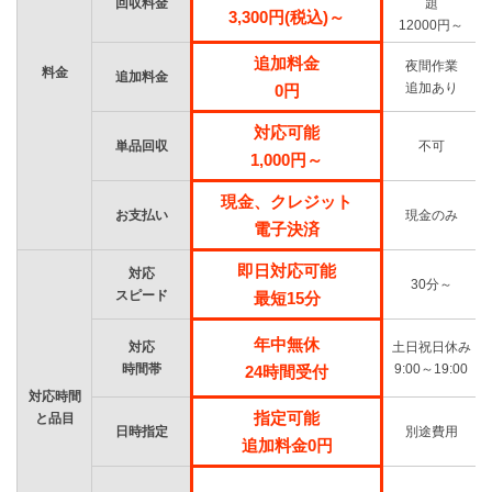
回収料金
題
3,300円(税込)～
12000円～
追加料金
夜間作業
料金
追加料金
追加あり
0円
対応可能
単品回収
不可
1,000円～
現金、クレジット
お支払い
現金のみ
電子決済
即日対応可能
対応
30分～
スピード
最短15分
年中無休
対応
土日祝日休み
時間帯
9:00～19:00
24時間受付
対応時間
指定可能
と品目
日時指定
別途費用
追加料金0円