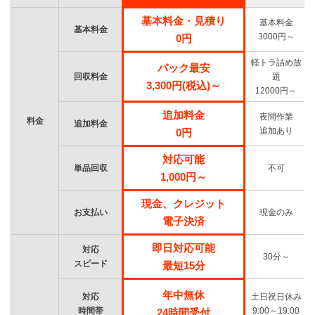
基本料金・見積り
基本料金
基本料金
3000円～
0円
軽トラ詰め放
パック最安
回収料金
題
3,300円(税込)～
12000円～
追加料金
夜間作業
料金
追加料金
追加あり
0円
対応可能
単品回収
不可
1,000円～
現金、クレジット
お支払い
現金のみ
電子決済
即日対応可能
対応
30分～
スピード
最短15分
年中無休
対応
土日祝日休み
時間帯
9:00～19:00
24時間受付