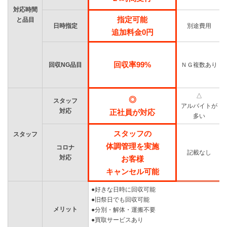
対応時間
指定可能
と品目
日時指定
別途費用
追加料金0円
回収率99%
回収NG品目
ＮＧ複数あり
△
◎
スタッフ
アルバイトが
対応
正社員が対応
多い
スタッフの
スタッフ
体調管理を実施
コロナ
記載なし
対応
お客様
キャンセル可能
●好きな日時に回収可能
●旧祭日でも回収可能
メリット
●分別・解体・運搬不要
●買取サービスあり