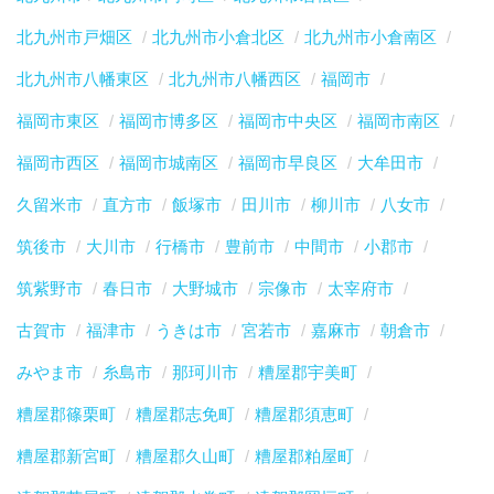
北九州市戸畑区
北九州市小倉北区
北九州市小倉南区
北九州市八幡東区
北九州市八幡西区
福岡市
福岡市東区
福岡市博多区
福岡市中央区
福岡市南区
福岡市西区
福岡市城南区
福岡市早良区
大牟田市
久留米市
直方市
飯塚市
田川市
柳川市
八女市
筑後市
大川市
行橋市
豊前市
中間市
小郡市
筑紫野市
春日市
大野城市
宗像市
太宰府市
古賀市
福津市
うきは市
宮若市
嘉麻市
朝倉市
みやま市
糸島市
那珂川市
糟屋郡宇美町
糟屋郡篠栗町
糟屋郡志免町
糟屋郡須恵町
糟屋郡新宮町
糟屋郡久山町
糟屋郡粕屋町