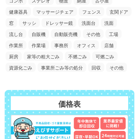
コンポ
ステレオ
物置
納屋
古小屋
健康器具
マッサージチェア
フェンス
玄関ドア
窓
サッシ
ドレッサー鏡
洗面台
洗面
流し台
自販機
自動販売機
その他
工場
作業所
作業場
事務所
オフィス
店舗
厨房
家等の粗大ごみ
不燃ごみ
可燃ごみ
資源化ごみ
事業所ごみ等の処分
回収
その他
価格表