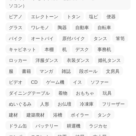
ソコン）
ピアノ
エレクトーン
トタン
塩ビ
便器
グラス
ワレモノ
陶器
自動車
自転車
バイク
オートバイ
原付バイク
タンス
箪笥
キャビネット
本棚
机
デスク
事務机
ロッカー
洋服ダンス
衣装ダンス
婚礼タンス
服
書籍
マンガ
雑誌
段ボール
文房具
ビデオ
CD
ゲーム機
イス
ソファー
ダイニングテーブル
着物
おもちゃ
玩具
ぬいぐるみ
人形
お仏壇
冷凍庫
フリーザー
建材
建築廃材
浴槽
ボイラー
タンク
ドラム缶
バッテリー
耕運機
ラジカセ